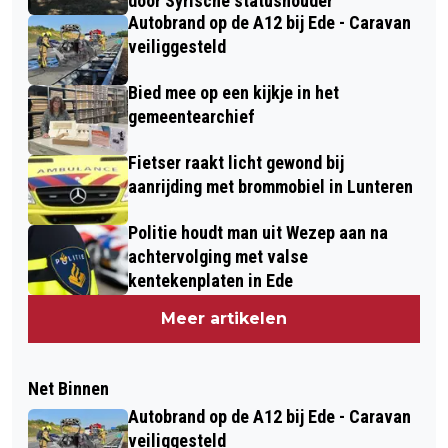
door Syrische statushouder
Autobrand op de A12 bij Ede - Caravan
veiliggesteld
Bied mee op een kijkje in het
gemeentearchief
Fietser raakt licht gewond bij
aanrijding met brommobiel in Lunteren
Politie houdt man uit Wezep aan na
achtervolging met valse
kentekenplaten in Ede
Meer artikelen
Net Binnen
Autobrand op de A12 bij Ede - Caravan
veiliggesteld