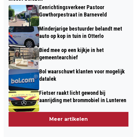
Eenrichtingsverkeer Pastoor
Gowthorpestraat in Barneveld
Minderjarige bestuurder belandt met
auto op kop in tuin in Otterlo
Bied mee op een kijkje in het
gemeentearchief
Bol waarschuwt klanten voor mogelijk
datalek
Fietser raakt licht gewond bij
aanrijding met brommobiel in Lunteren
Meer artikelen