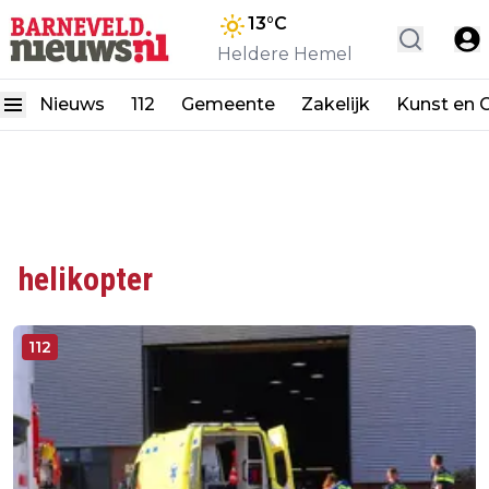
13
°C
Heldere Hemel
Nieuws
112
Gemeente
Zakelijk
Kunst en C
helikopter
112