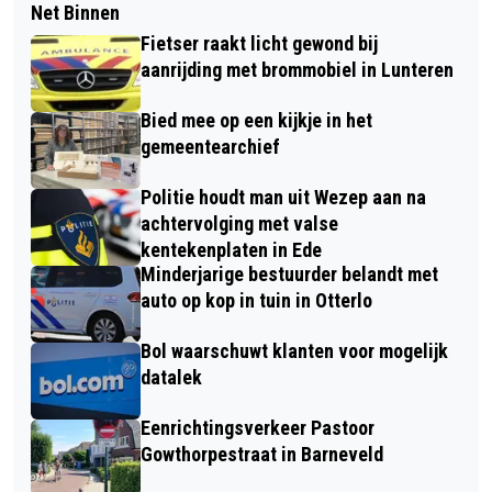
Net Binnen
Fietser raakt licht gewond bij
aanrijding met brommobiel in Lunteren
Bied mee op een kijkje in het
gemeentearchief
Politie houdt man uit Wezep aan na
achtervolging met valse
kentekenplaten in Ede
Minderjarige bestuurder belandt met
auto op kop in tuin in Otterlo
Bol waarschuwt klanten voor mogelijk
datalek
Eenrichtingsverkeer Pastoor
Gowthorpestraat in Barneveld