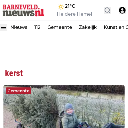
21
°C
Heldere Hemel
Nieuws
112
Gemeente
Zakelijk
Kunst en C
kerst
Gemeente