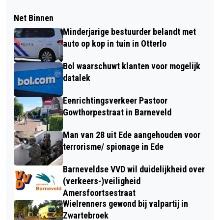
Net Binnen
Minderjarige bestuurder belandt met
auto op kop in tuin in Otterlo
Bol waarschuwt klanten voor mogelijk
datalek
Eenrichtingsverkeer Pastoor
Gowthorpestraat in Barneveld
Man van 28 uit Ede aangehouden voor
terrorisme/ spionage in Ede
Barneveldse VVD wil duidelijkheid over
(verkeers-)veiligheid
Amersfoortsestraat
Wielrenners gewond bij valpartij in
Zwartebroek