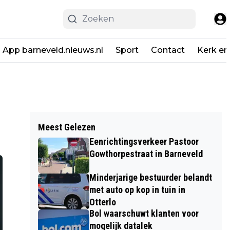
App barneveld.nieuws.nl
Sport
Contact
Kerk en
Meest Gelezen
Eenrichtingsverkeer Pastoor
Gowthorpestraat in Barneveld
Minderjarige bestuurder belandt
met auto op kop in tuin in
Otterlo
Bol waarschuwt klanten voor
mogelijk datalek