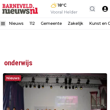
18
°C
Vooral Helder
Nieuws
112
Gemeente
Zakelijk
Kunst en C
onderwijs
Nieuws