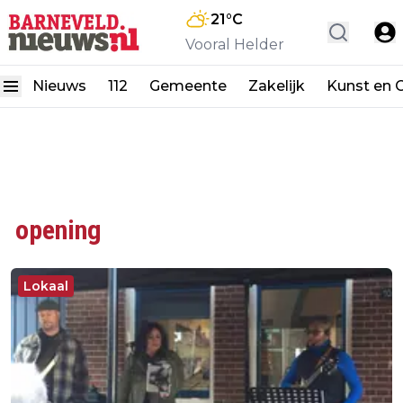
21
°C
Vooral Helder
Nieuws
112
Gemeente
Zakelijk
Kunst en C
opening
Lokaal