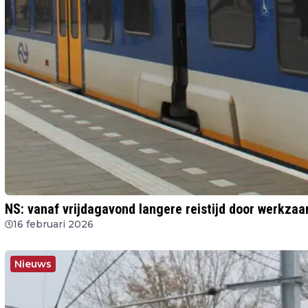
NS: vanaf vrijdagavond langere reistijd door werkz
16 februari 2026
Nieuws