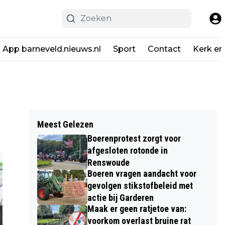
App barneveld.nieuws.nl
Sport
Contact
Kerk en
Meest Gelezen
Boerenprotest zorgt voor
afgesloten rotonde in
Renswoude
Boeren vragen aandacht voor
gevolgen stikstofbeleid met
actie bij Garderen
Maak er geen ratjetoe van:
voorkom overlast bruine rat