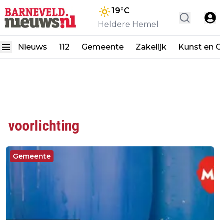
19
°C
Heldere Hemel
Nieuws
112
Gemeente
Zakelijk
Kunst en C
voorlichting
Gemeente