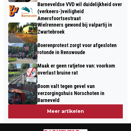
Barneveldse VVD wil duidelijkheid over
(verkeers-)veiligheid
Amersfoortsestraat
Wielrenners gewond bij valpartij in
Zwartebroek
Boerenprotest zorgt voor afgesloten
rotonde in Renswoude
Maak er geen ratjetoe van: voorkom
overlast bruine rat
Boom valt tegen gevel van
verzorgingshuis Norschoten in
Barneveld
Meer artikelen