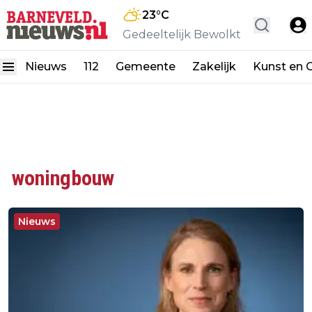
23
°C
Gedeeltelijk Bewolkt
Nieuws
112
Gemeente
Zakelijk
Kunst en C
woningbouw
Nieuws