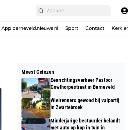
App barneveld.nieuws.nl
Sport
Contact
Kerk en
Meest Gelezen
Eenrichtingsverkeer Pastoor
Gowthorpestraat in Barneveld
Wielrenners gewond bij valpartij
in Zwartebroek
Minderjarige bestuurder belandt
met auto op kop in tuin in