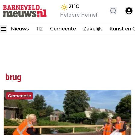
21
°C
Heldere Hemel
Nieuws
112
Gemeente
Zakelijk
Kunst en C
brug
Gemeente