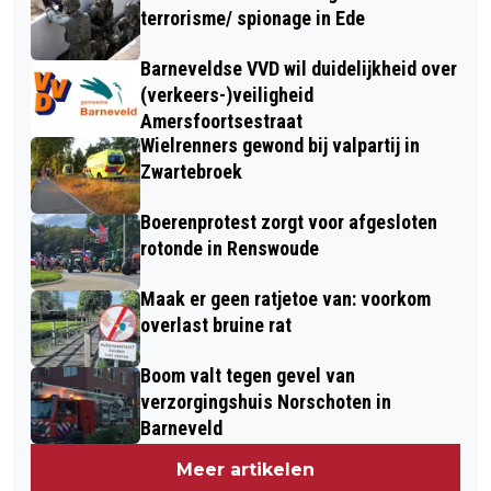
terrorisme/ spionage in Ede
Barneveldse VVD wil duidelijkheid over
(verkeers-)veiligheid
Amersfoortsestraat
Wielrenners gewond bij valpartij in
Zwartebroek
Boerenprotest zorgt voor afgesloten
rotonde in Renswoude
Maak er geen ratjetoe van: voorkom
overlast bruine rat
Boom valt tegen gevel van
verzorgingshuis Norschoten in
Barneveld
Meer artikelen