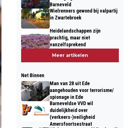
Barneveld
Wielrenners gewond bij valpartij
in Zwartebroek
Heidelandschappen zijn
prachtig, maar niet
vanzelfsprekend
Meer artikelen
Net Binnen
Man van 28 uit Ede
aangehouden voor terrorisme/
spionage in Ede
Barneveldse VVD wil
duidelijkheid over
(verkeers-)veiligheid
Amersfoortsestraat