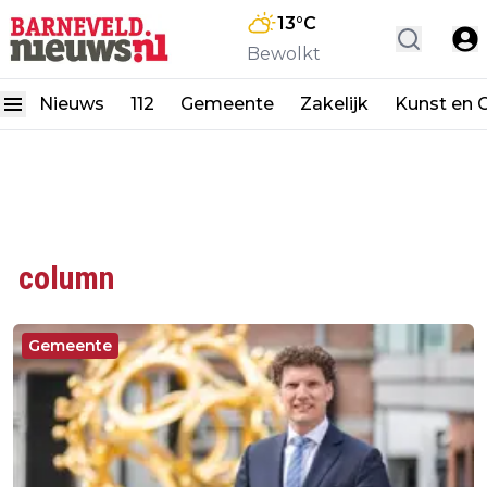
13
°C
Bewolkt
Nieuws
112
Gemeente
Zakelijk
Kunst en C
column
Gemeente