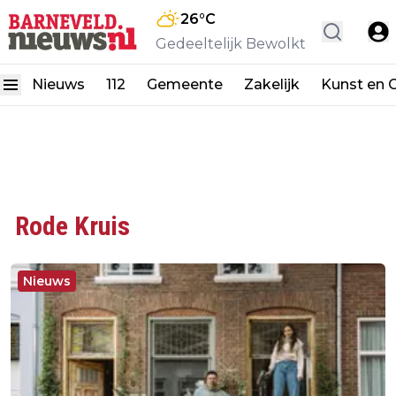
26
°C
Gedeeltelijk Bewolkt
Nieuws
112
Gemeente
Zakelijk
Kunst en C
Rode Kruis
Nieuws