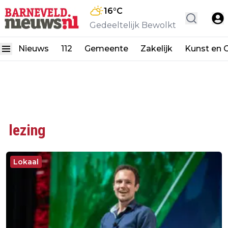
16
°C
Gedeeltelijk Bewolkt
Nieuws
112
Gemeente
Zakelijk
Kunst en C
lezing
Lokaal